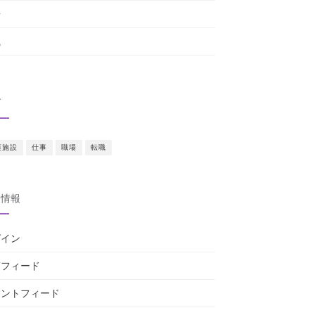
場
職
グ
護施設
仕事
職場
転職
タ情報
グイン
稿フィード
メントフィード