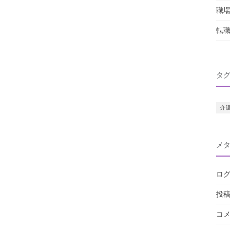
職
転
タ
介
メ
ロ
投
コ