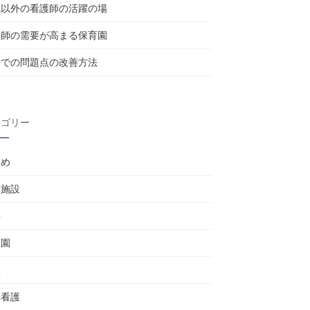
院以外の看護師の活躍の場
護師の需要が高まる保育園
場での問題点の改善方法
テゴリー
じめ
護施設
事
育園
躍
棟看護