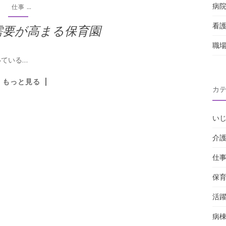
病
...
仕事
看
需要が高まる保育園
職
ている…
もっと見る
カ
い
介
仕
保
活
病