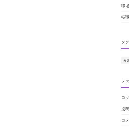
職
転
タ
介
メ
ロ
投
コ