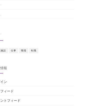
場
職
グ
護施設
仕事
職場
転職
タ情報
グイン
稿フィード
メントフィード