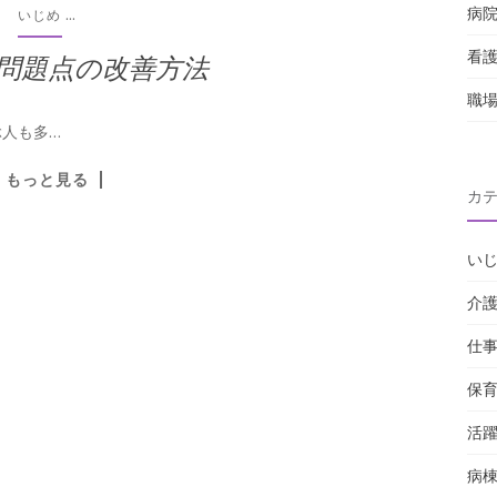
病
...
いじめ
看
問題点の改善方法
職
人も多…
もっと見る
カ
い
介
仕
保
活
病