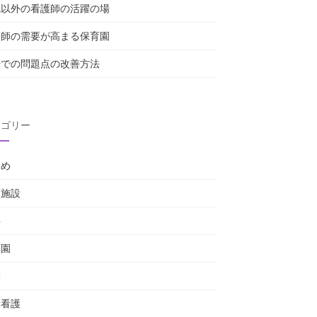
院以外の看護師の活躍の場
護師の需要が高まる保育園
場での問題点の改善方法
テゴリー
じめ
護施設
事
育園
躍
棟看護